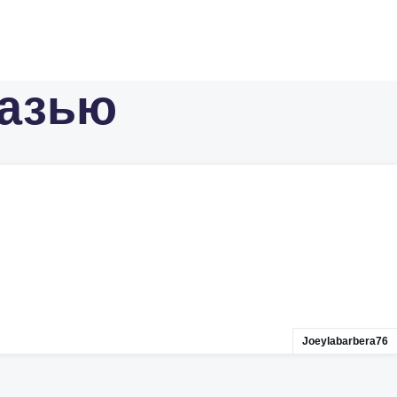
Мазью
Joeylabarbera76